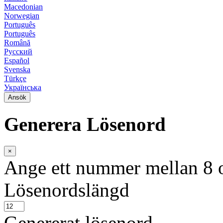
Macedonian
Norwegian
Português
Português
Română
Русский
Español
Svenska
Türkçe
Українська
Ansök
Generera Lösenord
×
Ange ett nummer mellan 8 o
Lösenordslängd
Genererat lösenord