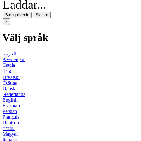
Laddar...
Stäng ärende
Skicka
×
Välj språk
العربية
Azerbaijani
Català
中文
Hrvatski
Čeština
Dansk
Nederlands
English
Estonian
Persian
Français
Deutsch
עברית
Magyar
Italiano