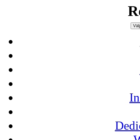
R
Väl
In
Dedi
W