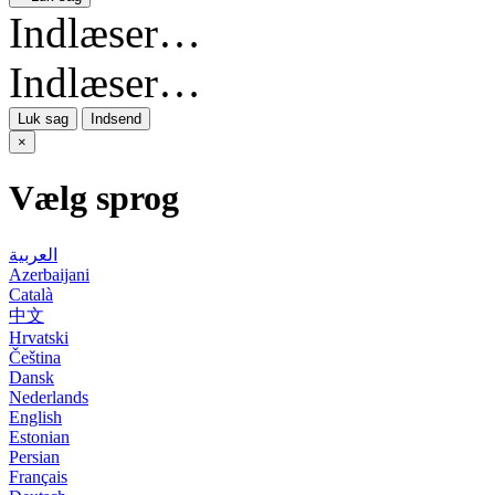
Indlæser…
Indlæser…
Luk sag
Indsend
×
Vælg sprog
العربية
Azerbaijani
Català
中文
Hrvatski
Čeština
Dansk
Nederlands
English
Estonian
Persian
Français