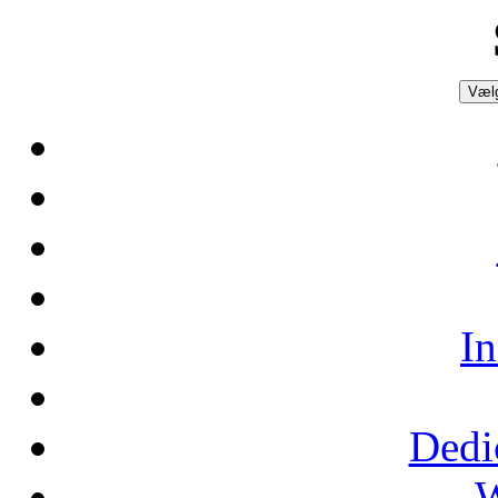
Vælg
In
Dedi
W