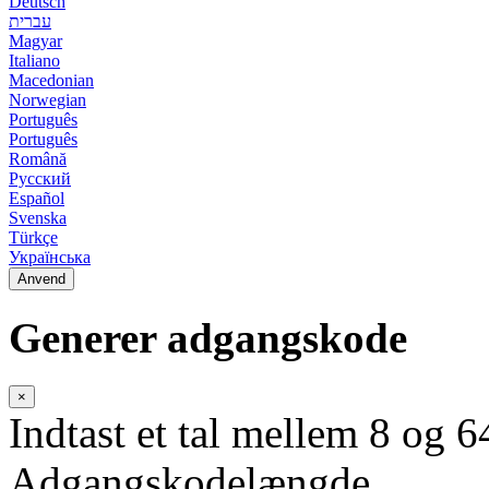
Deutsch
עברית
Magyar
Italiano
Macedonian
Norwegian
Português
Português
Română
Русский
Español
Svenska
Türkçe
Українська
Anvend
Generer adgangskode
×
Indtast et tal mellem 8 og
Adgangskodelængde