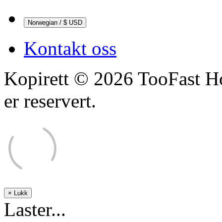
Norwegian / $ USD
Kontakt oss
Kopirett © 2026 TooFast Ho
er reservert.
×
Lukk
Laster...