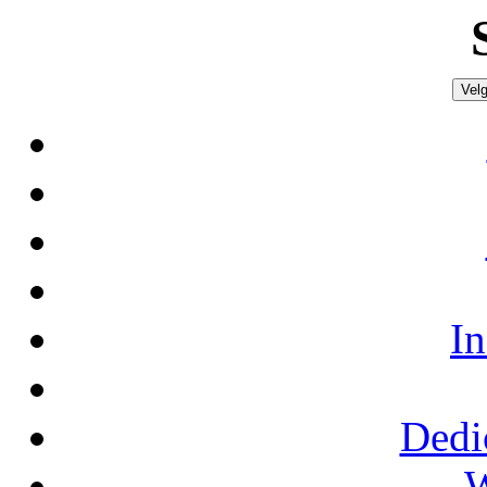
Velg
In
Dedi
W