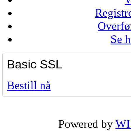
Regist
Overfø
Se 
Basic SSL
Bestill nå
Powered by
WH