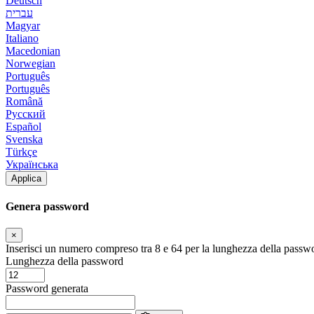
Deutsch
עברית
Magyar
Italiano
Macedonian
Norwegian
Português
Português
Română
Русский
Español
Svenska
Türkçe
Українська
Applica
Genera password
×
Inserisci un numero compreso tra 8 e 64 per la lunghezza della passw
Lunghezza della password
Password generata