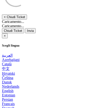
×
Chiudi Ticket
Caricamento...
Caricamento...
Chiudi Ticket
Invia
×
Scegli lingua
العربية
Azerbaijani
Català
中文
Hrvatski
Čeština
Dansk
Nederlands
English
Estonian
Persian
Français